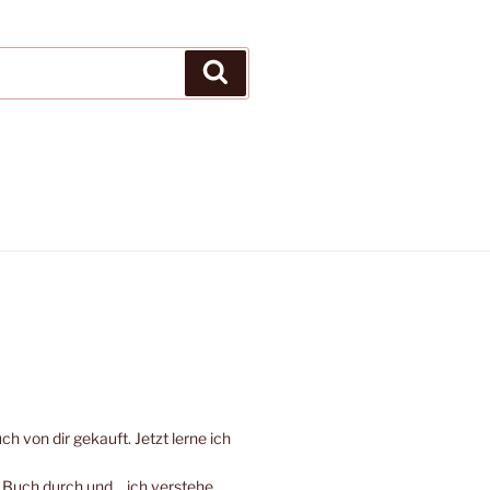
Suchen
h von dir gekauft. Jetzt lerne ich
e Buch durch und… ich verstehe