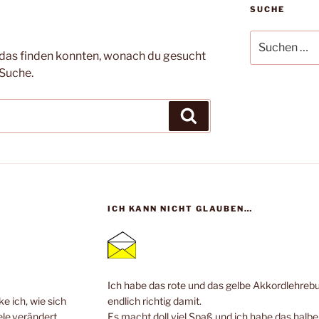
SUCHE
Suche
nach:
ht das finden konnten, wonach du gesucht
 Suche.
Suchen
ICH KANN NICHT GLAUBEN…
Ich habe das rote und das gelbe Akkordlehrebuc
e ich, wie sich
endlich richtig damit.
ele,verändert,
Es macht doll viel Spaß und ich habe das halb