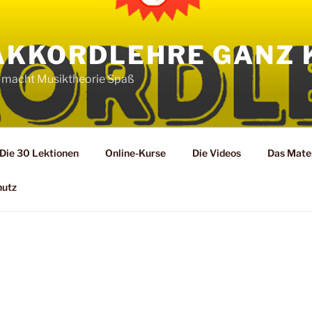
AKKORDLEHRE GANZ 
 macht Musiktheorie Spaß
Die 30 Lektionen
Online-Kurse
Die Videos
Das Mater
hutz