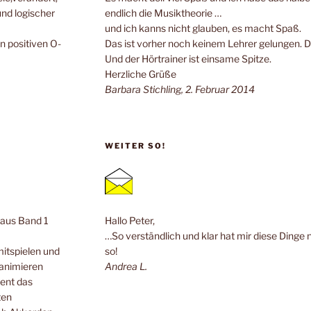
und logischer
endlich die Musiktheorie …
und ich kanns nicht glauben, es macht Spaß.
n positiven O-
Das ist vorher noch keinem Lehrer gelungen. 
Und der Hörtrainer ist einsame Spitze.
Herzliche Grüße
Barbara Stichling, 2. Februar 2014
WEITER SO!
n aus Band 1
Hallo Peter,
…So verständlich und klar hat mir diese Dinge 
mitspielen und
so!
 animieren
Andrea L.
ent das
ten