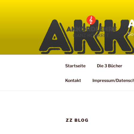
Zum
Inhalt
springen
So
Startseite
Die 3 Bücher
Kontakt
Impressum/Datensc
ZZ BLOG