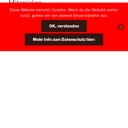
Mitspielen.
Diese Website benutzt Cookies. Wenn du die Website weiter
nutzt, gehen wir von deinem Einverständnis aus.
OK, verstanden
Mehr Info zum Datenschutz hier:
HOLE DIR DIE LEKTIONEN
Das ist Phänomenal!
Hole dir die kompletten Bücher, oder lade online