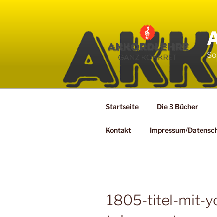
Zum
Inhalt
springen
So
Startseite
Die 3 Bücher
Kontakt
Impressum/Datensc
1805-titel-mit-y