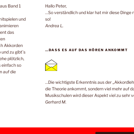
n aus Band 1
Hallo Peter,
…So verständlich und klar hat mir diese Dinge 
mitspielen und
so!
 animieren
Andrea L.
ent das
ten
ach Akkorden
…DASS ES AUF DAS HÖREN ANKOMMT
 und zu gibt´s
he plötzlich,
 einfach so
n auf die
…Die wichtigste Erkenntnis aus der „Akkordlehr
die Theorie ankommt, sondern viel mehr auf da
Musikschulen wird dieser Aspekt viel zu sehr v
Gerhard M.