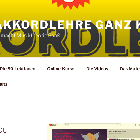
AKKORDLEHRE GANZ 
 macht Musiktheorie Spaß
Die 30 Lektionen
Online-Kurse
Die Videos
Das Mater
hutz
ou-