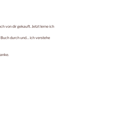
h von dir gekauft. Jetzt lerne ich
e Buch durch und… ich verstehe
Danke.