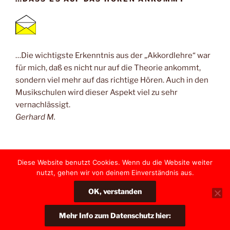
…Die wichtigste Erkenntnis aus der „Akkordlehre“ war
für mich, daß es nicht nur auf die Theorie ankommt,
sondern viel mehr auf das richtige Hören. Auch in den
Musikschulen wird dieser Aspekt viel zu sehr
vernachlässigt.
Gerhard M.
Diese Website benutzt Cookies. Wenn du die Website weiter
nutzt, gehen wir von deinem Einverständnis aus.
Yelp
Facebook
Twitter
Instagram
E-
OK, verstanden
Mail
Stolz präsentiert von WordPress
Mehr Info zum Datenschutz hier: