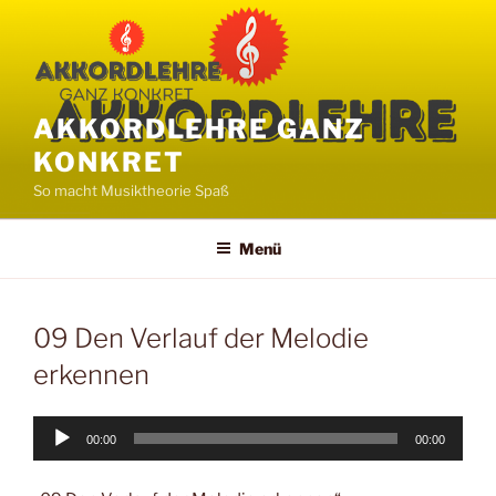
Zum
Inhalt
springen
AKKORDLEHRE GANZ
KONKRET
So macht Musiktheorie Spaß
Menü
09 Den Verlauf der Melodie
erkennen
Audio-
00:00
00:00
Player