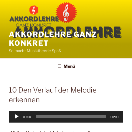
Zum
Inhalt
springen
AKKORDLEHRE GANZ
KONKRET
So macht Musiktheorie Spaß
Menü
10 Den Verlauf der Melodie
erkennen
Audio-
00:00
00:00
Player