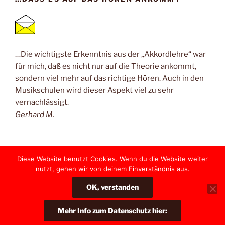
…Die wichtigste Erkenntnis aus der „Akkordlehre“ war
für mich, daß es nicht nur auf die Theorie ankommt,
sondern viel mehr auf das richtige Hören. Auch in den
Musikschulen wird dieser Aspekt viel zu sehr
vernachlässigt.
Gerhard M.
Diese Website benutzt Cookies. Wenn du die Website weiter
nutzt, gehen wir von deinem Einverständnis aus.
Yelp
Facebook
Twitter
Instagram
E-
OK, verstanden
Mail
Stolz präsentiert von WordPress
Mehr Info zum Datenschutz hier: