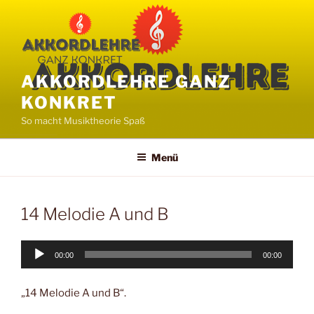
Zum
Inhalt
springen
AKKORDLEHRE GANZ
KONKRET
So macht Musiktheorie Spaß
Menü
14 Melodie A und B
Audio-
00:00
00:00
Player
„14 Melodie A und B“.