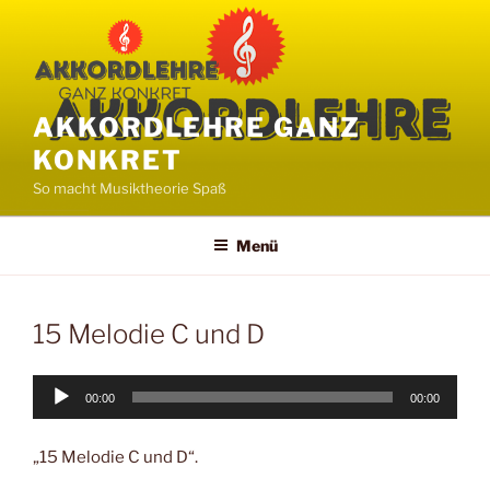
Zum
Inhalt
springen
AKKORDLEHRE GANZ
KONKRET
So macht Musiktheorie Spaß
Menü
15 Melodie C und D
Audio-
00:00
00:00
Player
„15 Melodie C und D“.