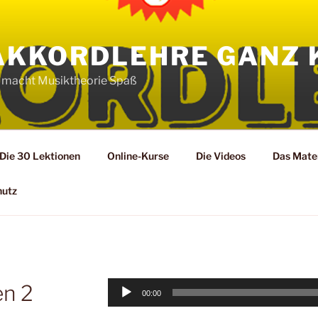
AKKORDLEHRE GANZ 
 macht Musiktheorie Spaß
Die 30 Lektionen
Online-Kurse
Die Videos
Das Mater
hutz
Audio-
en 2
00:00
Player