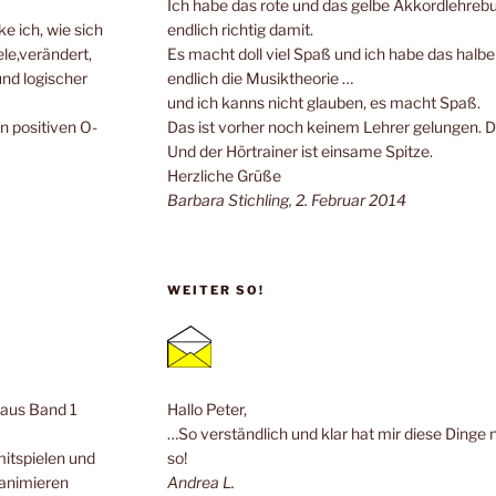
Ich habe das rote und das gelbe Akkordlehrebuc
e ich, wie sich
endlich richtig damit.
ele,verändert,
Es macht doll viel Spaß und ich habe das halb
und logischer
endlich die Musiktheorie …
und ich kanns nicht glauben, es macht Spaß.
n positiven O-
Das ist vorher noch keinem Lehrer gelungen. 
Und der Hörtrainer ist einsame Spitze.
Herzliche Grüße
Barbara Stichling, 2. Februar 2014
WEITER SO!
n aus Band 1
Hallo Peter,
…So verständlich und klar hat mir diese Dinge 
mitspielen und
so!
 animieren
Andrea L.