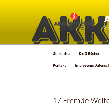
Zum
Inhalt
springen
So
Startseite
Die 3 Bücher
Kontakt
Impressum/Datensc
17 Fremde Welt