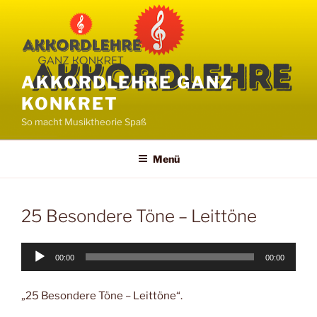
Zum
Inhalt
springen
AKKORDLEHRE GANZ
KONKRET
So macht Musiktheorie Spaß
Menü
25 Besondere Töne – Leittöne
Audio-
00:00
00:00
Player
„25 Besondere Töne – Leittöne“.