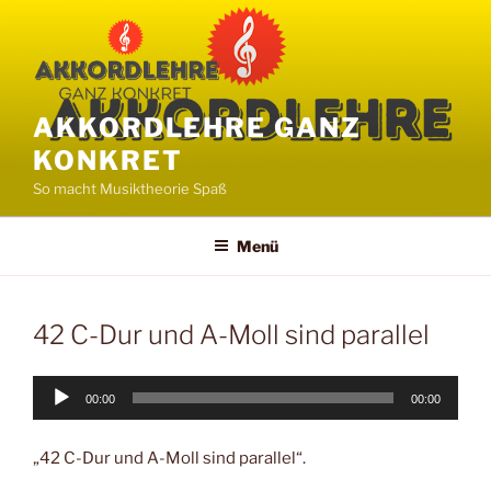
Zum
Inhalt
springen
AKKORDLEHRE GANZ
KONKRET
So macht Musiktheorie Spaß
Menü
42 C-Dur und A-Moll sind parallel
Audio-
00:00
00:00
Player
„42 C-Dur und A-Moll sind parallel“.