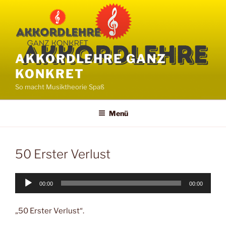
Zum
Inhalt
springen
AKKORDLEHRE GANZ
KONKRET
So macht Musiktheorie Spaß
Menü
50 Erster Verlust
Audio-
00:00
00:00
Player
„50 Erster Verlust“.