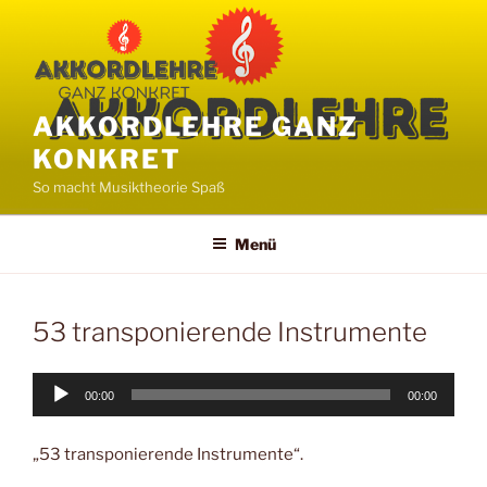
Zum
Inhalt
springen
AKKORDLEHRE GANZ
KONKRET
So macht Musiktheorie Spaß
Menü
53 transponierende Instrumente
Audio-
00:00
00:00
Player
„53 transponierende Instrumente“.