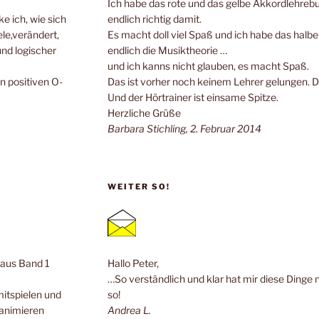
Ich habe das rote und das gelbe Akkordlehrebuc
e ich, wie sich
endlich richtig damit.
ele,verändert,
Es macht doll viel Spaß und ich habe das halb
und logischer
endlich die Musiktheorie …
und ich kanns nicht glauben, es macht Spaß.
n positiven O-
Das ist vorher noch keinem Lehrer gelungen. 
Und der Hörtrainer ist einsame Spitze.
Herzliche Grüße
Barbara Stichling, 2. Februar 2014
WEITER SO!
n aus Band 1
Hallo Peter,
…So verständlich und klar hat mir diese Dinge 
mitspielen und
so!
 animieren
Andrea L.