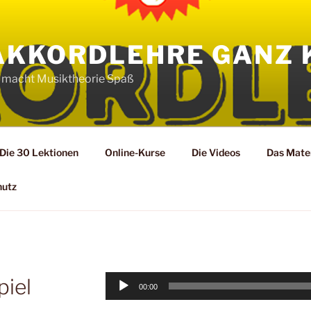
AKKORDLEHRE GANZ 
 macht Musiktheorie Spaß
Die 30 Lektionen
Online-Kurse
Die Videos
Das Mater
hutz
Audio-
piel
00:00
Player