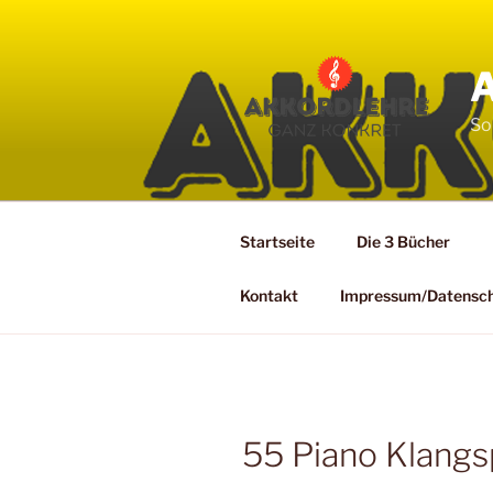
Zum
Inhalt
springen
So
Startseite
Die 3 Bücher
Kontakt
Impressum/Datensc
55 Piano Klangs