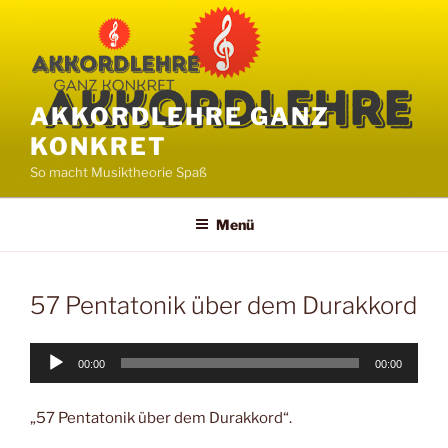
Zum
Inhalt
springen
AKKORDLEHRE GANZ
KONKRET
So macht Musiktheorie Spaß
Menü
57 Pentatonik über dem Durakkord
Audio-
00:00
00:00
Player
„57 Pentatonik über dem Durakkord“.