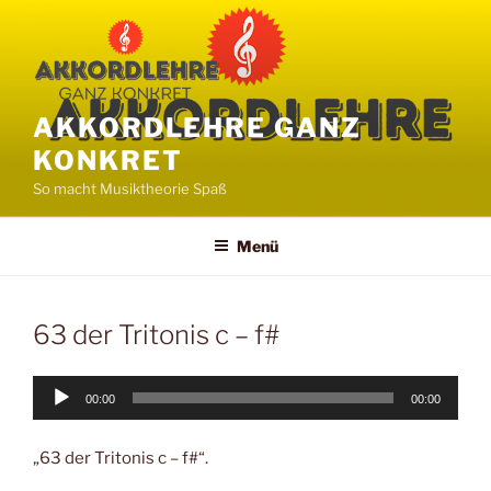
Zum
Inhalt
springen
AKKORDLEHRE GANZ
KONKRET
So macht Musiktheorie Spaß
Menü
63 der Tritonis c – f#
Audio-
00:00
00:00
Player
„63 der Tritonis c – f#“.