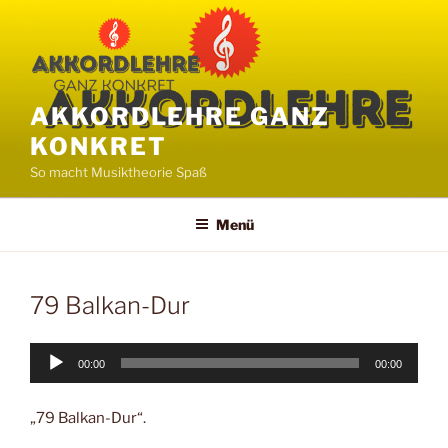
Zum
Inhalt
springen
AKKORDLEHRE GANZ
KONKRET
So macht Musiktheorie Spaß
Menü
79 Balkan-Dur
Audio-
00:00
00:00
Player
„79 Balkan-Dur“.