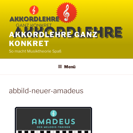
Zum
Inhalt
springen
AKKORDLEHRE GANZ
KONKRET
So macht Musiktheorie Spaß
Menü
abbild-neuer-amadeus