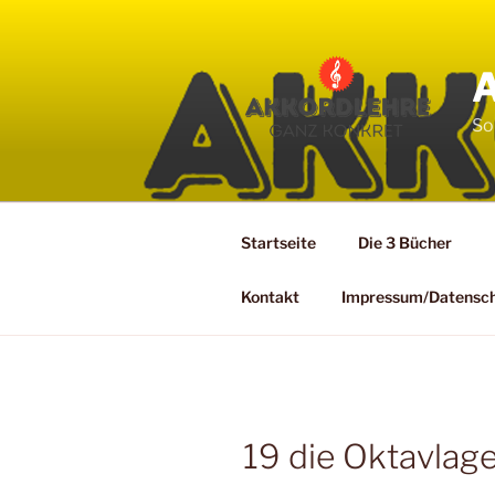
Zum
Inhalt
springen
So
Startseite
Die 3 Bücher
Kontakt
Impressum/Datensc
19 die Oktavlag