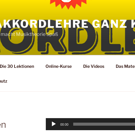
AKKORDLEHRE GANZ 
 macht Musiktheorie Spaß
Die 30 Lektionen
Online-Kurse
Die Videos
Das Mater
hutz
Audio-
en
00:00
Player