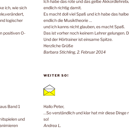
Ich habe das rote und das gelbe Akkordlehrebuc
e ich, wie sich
endlich richtig damit.
ele,verändert,
Es macht doll viel Spaß und ich habe das halb
und logischer
endlich die Musiktheorie …
und ich kanns nicht glauben, es macht Spaß.
n positiven O-
Das ist vorher noch keinem Lehrer gelungen. 
Und der Hörtrainer ist einsame Spitze.
Herzliche Grüße
Barbara Stichling, 2. Februar 2014
WEITER SO!
n aus Band 1
Hallo Peter,
…So verständlich und klar hat mir diese Dinge 
mitspielen und
so!
 animieren
Andrea L.