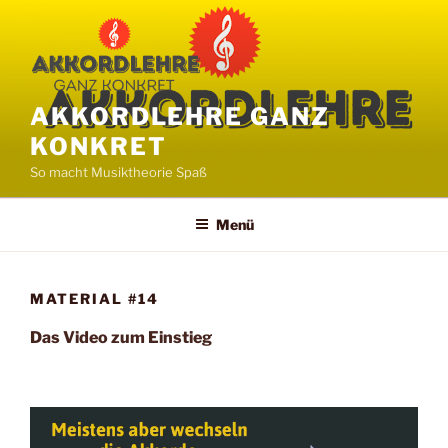
Zum
Inhalt
springen
AKKORDLEHRE GANZ
KONKRET
So macht Musiktheorie Spaß
Menü
MATERIAL #14
Das Video zum Einstieg