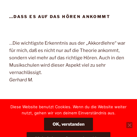
…DASS ES AUF DAS HÖREN ANKOMMT
…Die wichtigste Erkenntnis aus der „Akkordlehre“ war
für mich, daß es nicht nur auf die Theorie ankommt,
sondern viel mehr auf das richtige Hören. Auch in den
Musikschulen wird dieser Aspekt viel zu sehr
vernachlässigt.
Gerhard M.
Diese Website benutzt Cookies. Wenn du die Website weiter
nutzt, gehen wir von deinem Einverständnis aus.
Yelp
Facebook
Twitter
Instagram
E-
OK, verstanden
Mail
Stolz präsentiert von WordPress