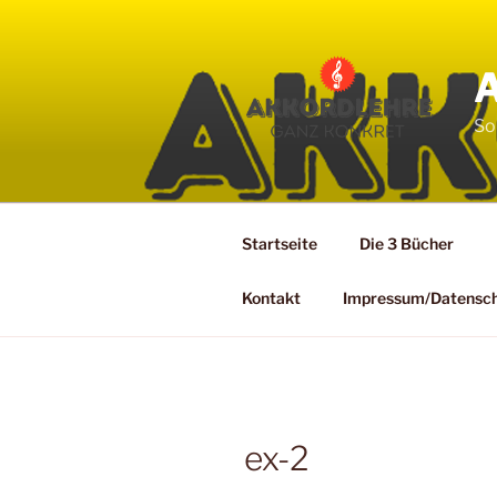
Zum
Inhalt
springen
So
Startseite
Die 3 Bücher
Kontakt
Impressum/Datensc
ex-2