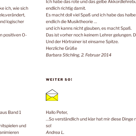
Ich habe das rote und das gelbe Akkordlehrebuc
e ich, wie sich
endlich richtig damit.
ele,verändert,
Es macht doll viel Spaß und ich habe das halb
und logischer
endlich die Musiktheorie …
und ich kanns nicht glauben, es macht Spaß.
n positiven O-
Das ist vorher noch keinem Lehrer gelungen. 
Und der Hörtrainer ist einsame Spitze.
Herzliche Grüße
Barbara Stichling, 2. Februar 2014
WEITER SO!
n aus Band 1
Hallo Peter,
…So verständlich und klar hat mir diese Dinge 
mitspielen und
so!
 animieren
Andrea L.