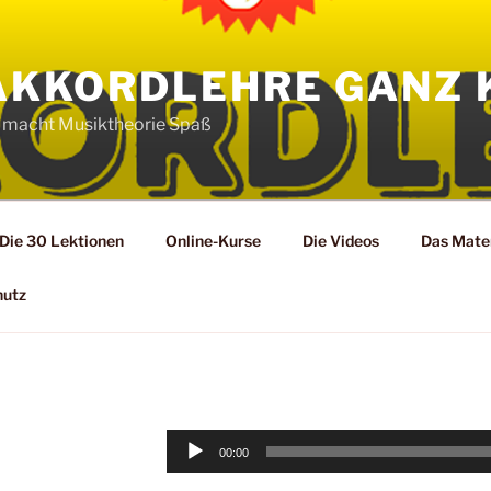
AKKORDLEHRE GANZ 
 macht Musiktheorie Spaß
Die 30 Lektionen
Online-Kurse
Die Videos
Das Mater
hutz
Audio-
00:00
Player