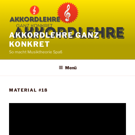
Zum
Inhalt
springen
AKKORDLEHRE GANZ
KONKRET
So macht Musiktheorie Spaß
Menü
MATERIAL #18