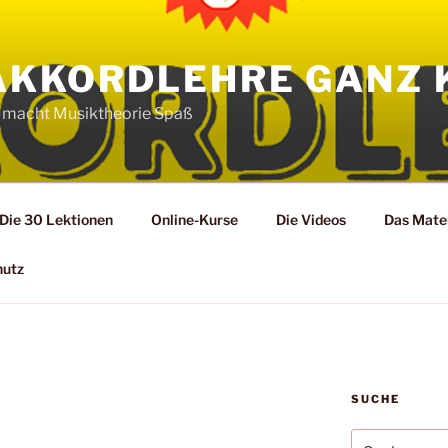
AKKORDLEHRE GANZ 
 macht Musiktheorie Spaß
Die 30 Lektionen
Online-Kurse
Die Videos
Das Mater
hutz
SUCHE
Suche