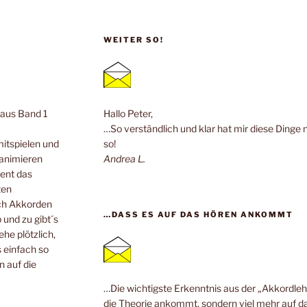
WEITER SO!
n aus Band 1
Hallo Peter,
…So verständlich und klar hat mir diese Dinge 
mitspielen und
so!
 animieren
Andrea L.
ent das
ten
ach Akkorden
…DASS ES AUF DAS HÖREN ANKOMMT
 und zu gibt´s
he plötzlich,
 einfach so
n auf die
…Die wichtigste Erkenntnis aus der „Akkordlehr
die Theorie ankommt, sondern viel mehr auf da