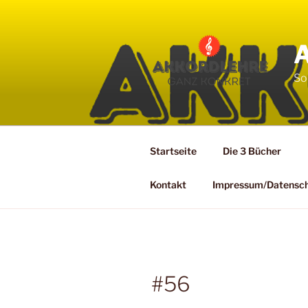
Zum
Inhalt
springen
So
Startseite
Die 3 Bücher
Kontakt
Impressum/Datensc
#56