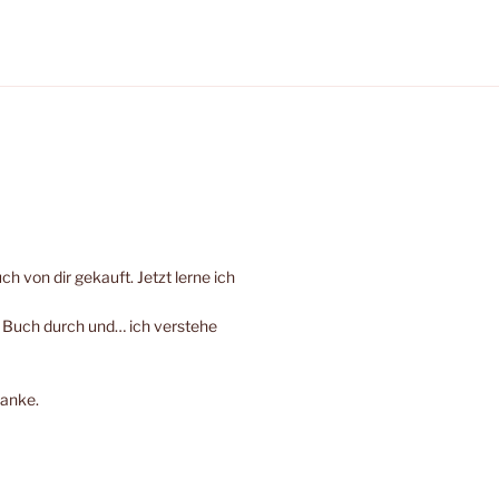
h von dir gekauft. Jetzt lerne ich
e Buch durch und… ich verstehe
Danke.