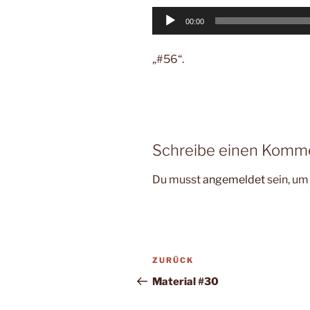
Audio-
00:00
Player
„#56“.
Schreibe einen Komm
Du musst
angemeldet
sein, u
Beitragsnavigation
Vorheriger
ZURÜCK
Beitrag
Material #30