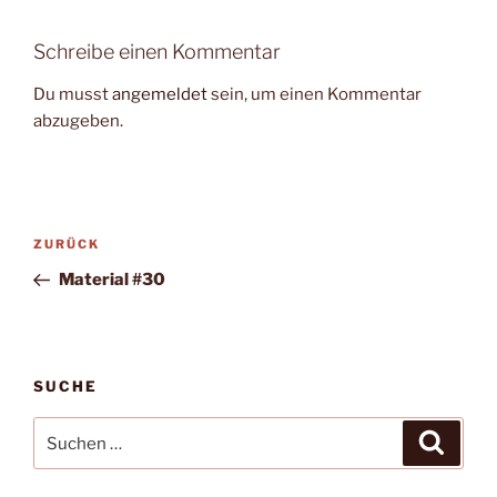
Schreibe einen Kommentar
Du musst
angemeldet
sein, um einen Kommentar
abzugeben.
Beitragsnavigation
Vorheriger
ZURÜCK
Beitrag
Material #30
SUCHE
Suche
Suche
nach: