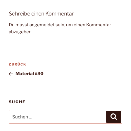
Schreibe einen Kommentar
Du musst
angemeldet
sein, um einen Kommentar
abzugeben.
Beitragsnavigation
Vorheriger
ZURÜCK
Beitrag
Material #30
SUCHE
Suche
Suche
nach: