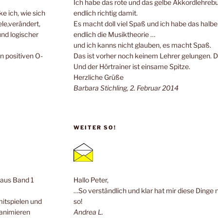
Ich habe das rote und das gelbe Akkordlehrebuc
e ich, wie sich
endlich richtig damit.
ele,verändert,
Es macht doll viel Spaß und ich habe das halb
und logischer
endlich die Musiktheorie …
und ich kanns nicht glauben, es macht Spaß.
n positiven O-
Das ist vorher noch keinem Lehrer gelungen. 
Und der Hörtrainer ist einsame Spitze.
Herzliche Grüße
Barbara Stichling, 2. Februar 2014
WEITER SO!
n aus Band 1
Hallo Peter,
…So verständlich und klar hat mir diese Dinge 
mitspielen und
so!
 animieren
Andrea L.