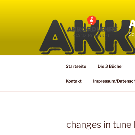
Zum
Inhalt
springen
So
Startseite
Die 3 Bücher
Kontakt
Impressum/Datensc
changes in tune