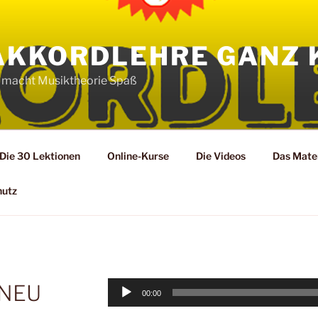
AKKORDLEHRE GANZ 
 macht Musiktheorie Spaß
Die 30 Lektionen
Online-Kurse
Die Videos
Das Mater
hutz
Audio-
 NEU
00:00
Player