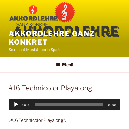
Zum
Inhalt
springen
AKKORDLEHRE GANZ
KONKRET
So macht Musiktheorie Spaß
Menü
#16 Technicolor Playalong
Audio-
00:00
00:00
Player
„#16 Technicolor Playalong“.