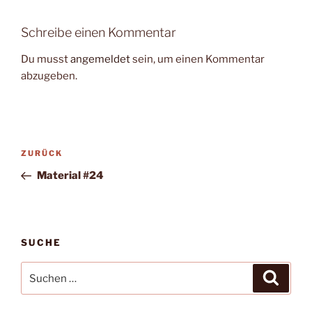
Schreibe einen Kommentar
Du musst
angemeldet
sein, um einen Kommentar
abzugeben.
Beitragsnavigation
Vorheriger
ZURÜCK
Beitrag
Material #24
SUCHE
Suche
Suche
nach: