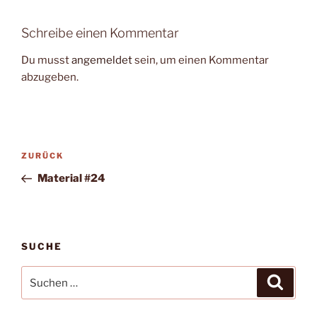
Schreibe einen Kommentar
Du musst
angemeldet
sein, um einen Kommentar
abzugeben.
Beitragsnavigation
Vorheriger
ZURÜCK
Beitrag
Material #24
SUCHE
Suche
Suche
nach: