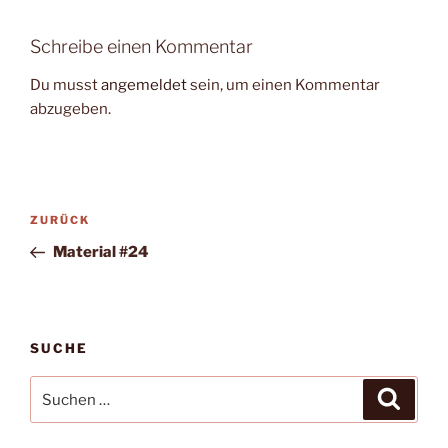
Schreibe einen Kommentar
Du musst
angemeldet
sein, um einen Kommentar
abzugeben.
Beitragsnavigation
Vorheriger
ZURÜCK
Beitrag
Material #24
SUCHE
Suche
Suche
nach: