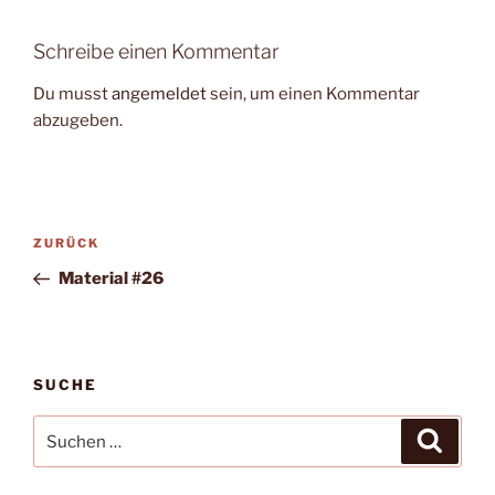
Schreibe einen Kommentar
Du musst
angemeldet
sein, um einen Kommentar
abzugeben.
Beitragsnavigation
Vorheriger
ZURÜCK
Beitrag
Material #26
SUCHE
Suche
Suche
nach: