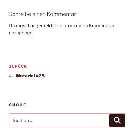
Schreibe einen Kommentar
Du musst
angemeldet
sein, um einen Kommentar
abzugeben.
Beitragsnavigation
Vorheriger
ZURÜCK
Beitrag
Material #28
SUCHE
Suche
Suche
nach: