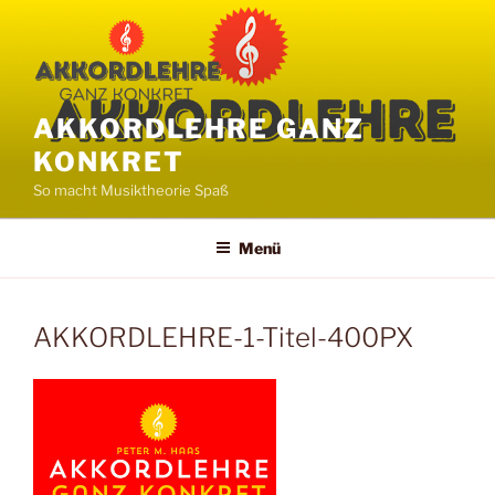
Zum
Inhalt
springen
AKKORDLEHRE GANZ
KONKRET
So macht Musiktheorie Spaß
Menü
AKKORDLEHRE-1-Titel-400PX