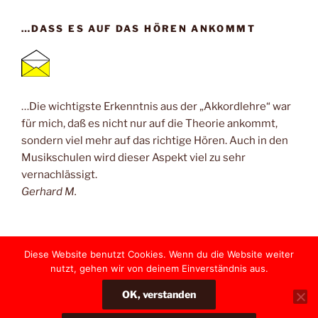
…DASS ES AUF DAS HÖREN ANKOMMT
…Die wichtigste Erkenntnis aus der „Akkordlehre“ war
für mich, daß es nicht nur auf die Theorie ankommt,
sondern viel mehr auf das richtige Hören. Auch in den
Musikschulen wird dieser Aspekt viel zu sehr
vernachlässigt.
Gerhard M.
Diese Website benutzt Cookies. Wenn du die Website weiter
nutzt, gehen wir von deinem Einverständnis aus.
Yelp
Facebook
Twitter
Instagram
E-
OK, verstanden
Mail