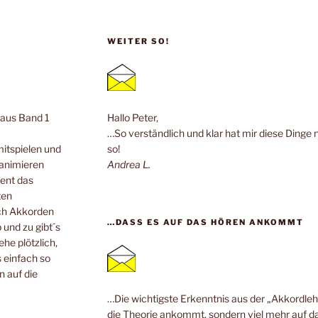
WEITER SO!
n aus Band 1
Hallo Peter,
…So verständlich und klar hat mir diese Dinge 
mitspielen und
so!
 animieren
Andrea L.
ent das
ten
ach Akkorden
…DASS ES AUF DAS HÖREN ANKOMMT
 und zu gibt´s
he plötzlich,
 einfach so
n auf die
…Die wichtigste Erkenntnis aus der „Akkordlehr
die Theorie ankommt, sondern viel mehr auf da