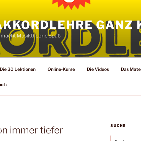
AKKORDLEHRE GANZ 
 macht Musiktheorie Spaß
Die 30 Lektionen
Online-Kurse
Die Videos
Das Mater
hutz
SUCHE
on immer tiefer
Suche