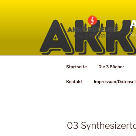
Zum
Inhalt
springen
So
Startseite
Die 3 Bücher
Kontakt
Impressum/Datensc
03 Synthesizert