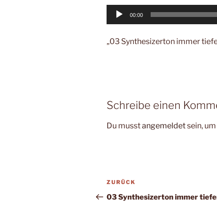
Audio-
00:00
Player
„03 Synthesizerton immer tiefe
Schreibe einen Komm
Du musst
angemeldet
sein, u
Beitragsnavigation
Vorheriger
ZURÜCK
Beitrag
03 Synthesizerton immer tiefe