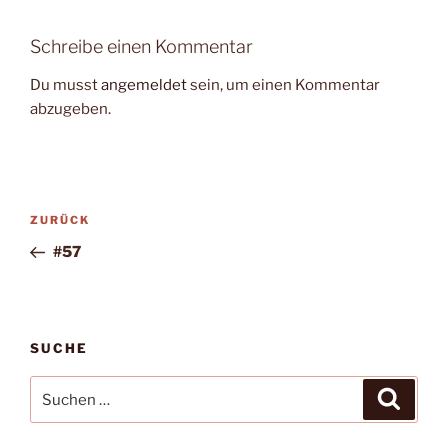
Schreibe einen Kommentar
Du musst
angemeldet
sein, um einen Kommentar
abzugeben.
Beitragsnavigation
Vorheriger
ZURÜCK
Beitrag
#57
SUCHE
Suche
Suche
nach: