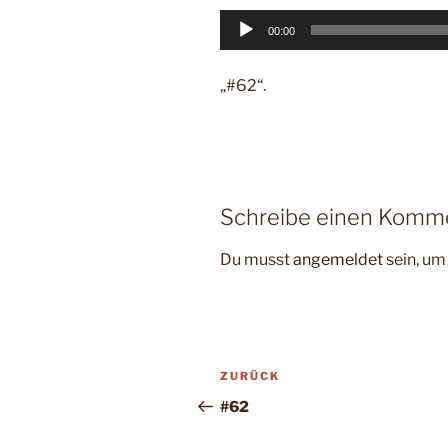
Audio-
00:00
Player
„#62“.
Schreibe einen Komm
Du musst
angemeldet
sein, u
Beitragsnavigation
Vorheriger
ZURÜCK
Beitrag
#62