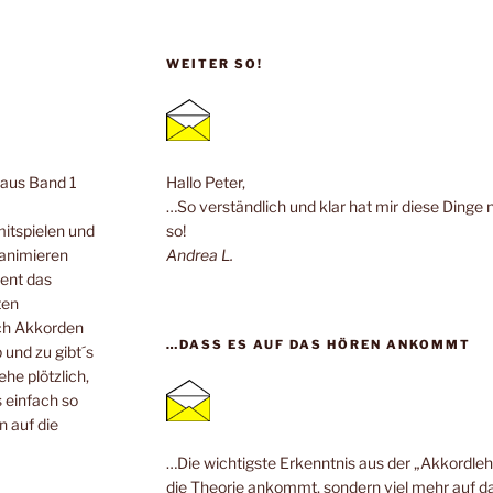
WEITER SO!
n aus Band 1
Hallo Peter,
…So verständlich und klar hat mir diese Dinge 
mitspielen und
so!
 animieren
Andrea L.
ent das
ten
ach Akkorden
…DASS ES AUF DAS HÖREN ANKOMMT
 und zu gibt´s
he plötzlich,
 einfach so
n auf die
…Die wichtigste Erkenntnis aus der „Akkordlehr
die Theorie ankommt, sondern viel mehr auf da