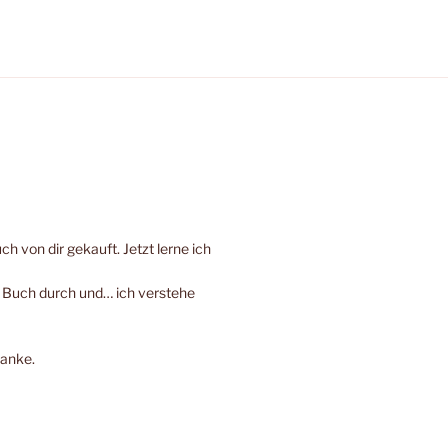
h von dir gekauft. Jetzt lerne ich
e Buch durch und… ich verstehe
Danke.