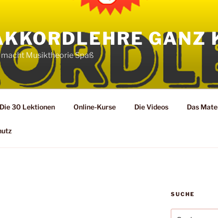
AKKORDLEHRE GANZ 
 macht Musiktheorie Spaß
Die 30 Lektionen
Online-Kurse
Die Videos
Das Mater
hutz
SUCHE
Suche