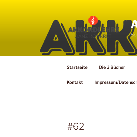
Zum
Inhalt
springen
So
Startseite
Die 3 Bücher
Kontakt
Impressum/Datensc
#62