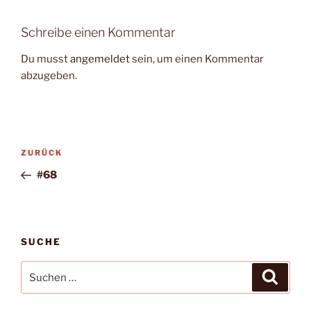
Schreibe einen Kommentar
Du musst
angemeldet
sein, um einen Kommentar
abzugeben.
Beitragsnavigation
Vorheriger
ZURÜCK
Beitrag
#68
SUCHE
Suche
Suche
nach: