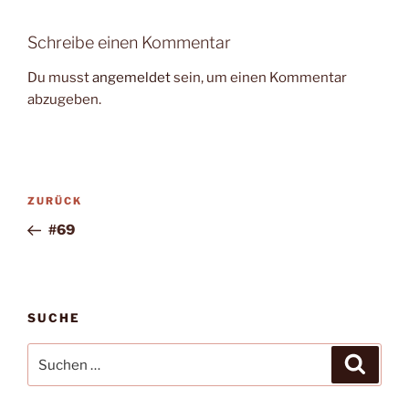
Schreibe einen Kommentar
Du musst
angemeldet
sein, um einen Kommentar
abzugeben.
Beitragsnavigation
Vorheriger
ZURÜCK
Beitrag
#69
SUCHE
Suche
Suche
nach: