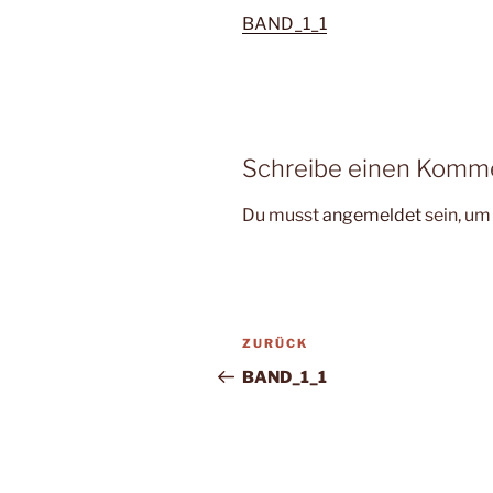
BAND_1_1
Schreibe einen Komm
Du musst
angemeldet
sein, u
Beitragsnavigation
Vorheriger
ZURÜCK
Beitrag
BAND_1_1