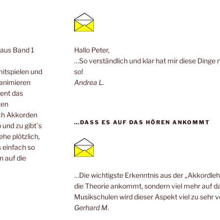
n aus Band 1
Hallo Peter,
…So verständlich und klar hat mir diese Dinge 
mitspielen und
so!
 animieren
Andrea L.
ent das
ten
ach Akkorden
…DASS ES AUF DAS HÖREN ANKOMMT
 und zu gibt´s
he plötzlich,
 einfach so
n auf die
…Die wichtigste Erkenntnis aus der „Akkordlehr
die Theorie ankommt, sondern viel mehr auf da
Musikschulen wird dieser Aspekt viel zu sehr v
Gerhard M.