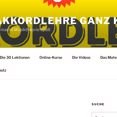
AKKORDLEHRE GANZ 
 macht Musiktheorie Spaß
Die 30 Lektionen
Online-Kurse
Die Videos
Das Mater
hutz
SUCHE
Suche