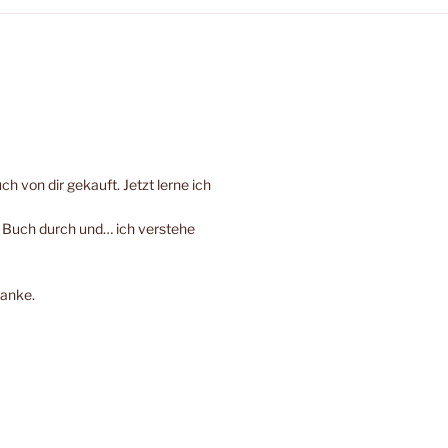
h von dir gekauft. Jetzt lerne ich
e Buch durch und… ich verstehe
Danke.