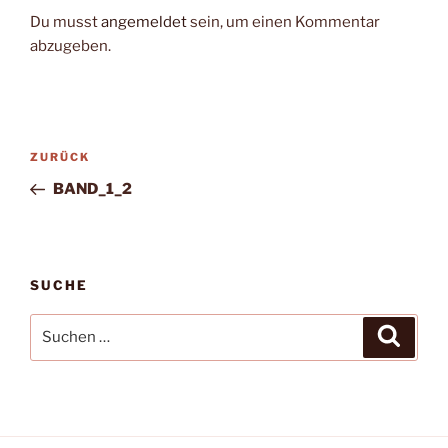
Du musst
angemeldet
sein, um einen Kommentar
abzugeben.
Beitragsnavigation
Vorheriger
ZURÜCK
Beitrag
BAND_1_2
SUCHE
Suche
Suche
nach: