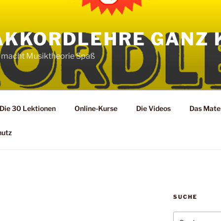
AKKORDLEHRE GANZ 
 macht Musiktheorie Spaß
Die 30 Lektionen
Online-Kurse
Die Videos
Das Mater
hutz
SUCHE
Suche