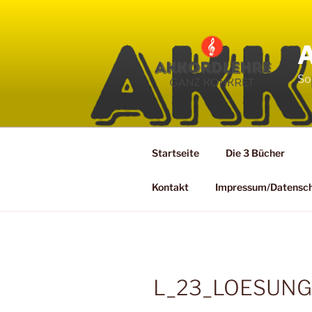
Zum
Inhalt
springen
So
Startseite
Die 3 Bücher
Kontakt
Impressum/Datensc
L_23_LOESUNG