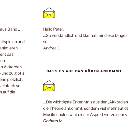
n aus Band 1
Hallo Peter,
…So verständlich und klar hat mir diese Dinge 
mitspielen und
so!
 animieren
Andrea L.
ent das
ten
ach Akkorden
…DASS ES AUF DAS HÖREN ANKOMMT
 und zu gibt´s
he plötzlich,
 einfach so
n auf die
…Die wichtigste Erkenntnis aus der „Akkordlehr
die Theorie ankommt, sondern viel mehr auf da
Musikschulen wird dieser Aspekt viel zu sehr v
Gerhard M.