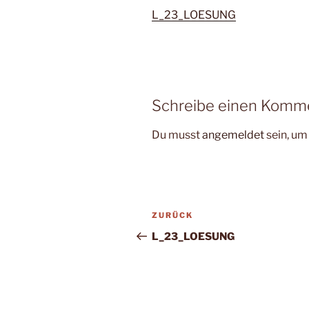
L_23_LOESUNG
Schreibe einen Komm
Du musst
angemeldet
sein, u
Beitragsnavigation
Vorheriger
ZURÜCK
Beitrag
L_23_LOESUNG