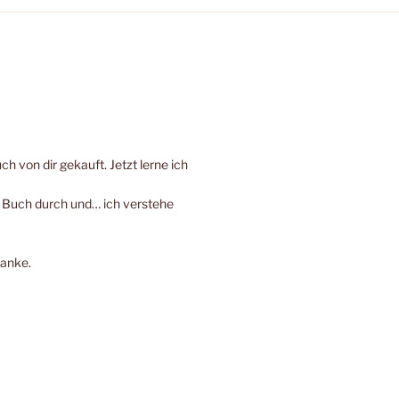
h von dir gekauft. Jetzt lerne ich
e Buch durch und… ich verstehe
Danke.