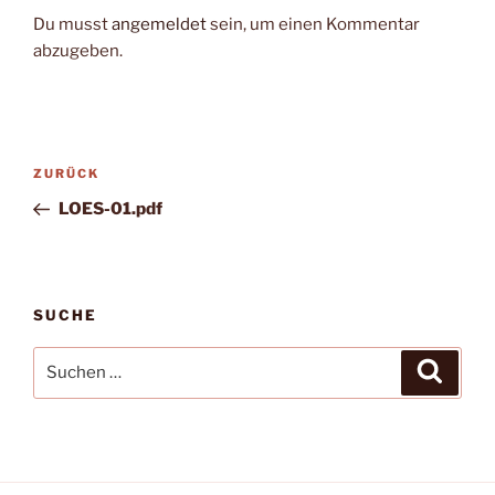
Du musst
angemeldet
sein, um einen Kommentar
abzugeben.
Beitragsnavigation
Vorheriger
ZURÜCK
Beitrag
LOES-01.pdf
SUCHE
Suche
Suche
nach: