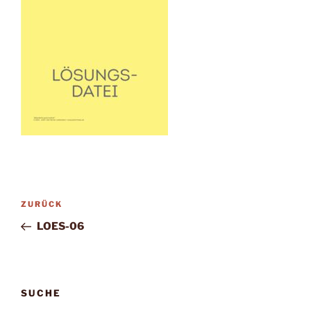
Beitragsnavigation
Vorheriger
ZURÜCK
Beitrag
LOES-06
SUCHE