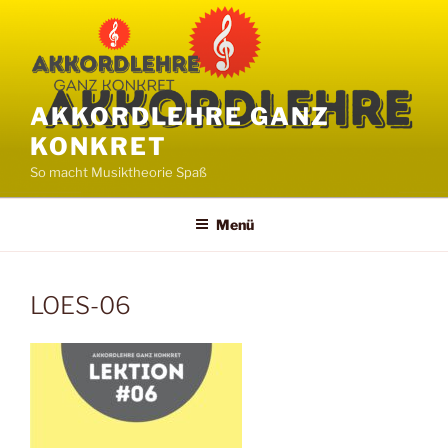
Zum
Inhalt
springen
AKKORDLEHRE GANZ
KONKRET
So macht Musiktheorie Spaß
Menü
LOES-06