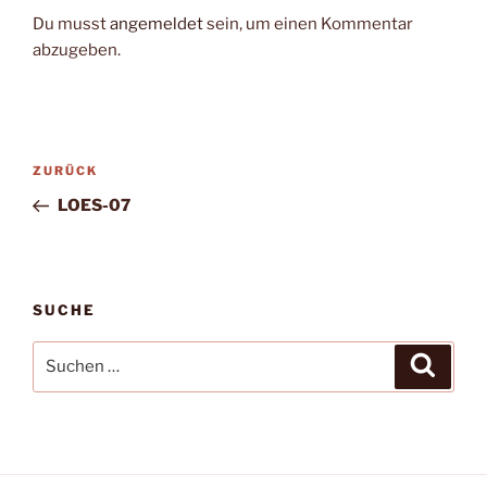
Du musst
angemeldet
sein, um einen Kommentar
abzugeben.
Beitragsnavigation
Vorheriger
ZURÜCK
Beitrag
LOES-07
SUCHE
Suche
Suche
nach: