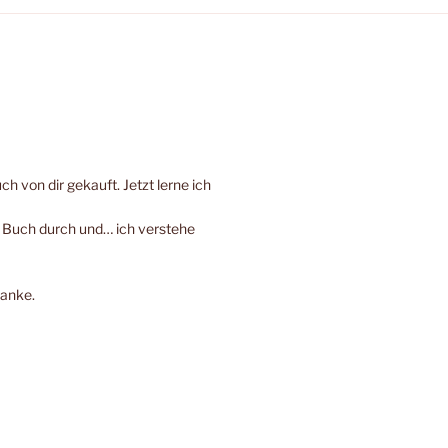
h von dir gekauft. Jetzt lerne ich
e Buch durch und… ich verstehe
Danke.