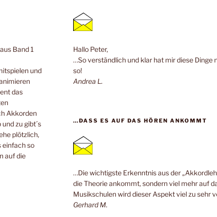
n aus Band 1
Hallo Peter,
…So verständlich und klar hat mir diese Dinge 
mitspielen und
so!
 animieren
Andrea L.
ent das
ten
ach Akkorden
…DASS ES AUF DAS HÖREN ANKOMMT
 und zu gibt´s
he plötzlich,
 einfach so
n auf die
…Die wichtigste Erkenntnis aus der „Akkordlehr
die Theorie ankommt, sondern viel mehr auf da
Musikschulen wird dieser Aspekt viel zu sehr v
Gerhard M.