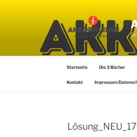
Zum
Inhalt
springen
So
Startseite
Die 3 Bücher
Kontakt
Impressum/Datensc
Lösung_NEU_17