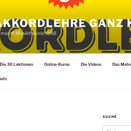
AKKORDLEHRE GANZ 
 macht Musiktheorie Spaß
Die 30 Lektionen
Online-Kurse
Die Videos
Das Mater
hutz
SUCHE
Suche