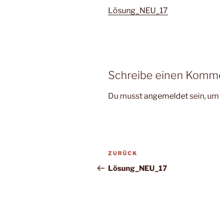
Lösung_NEU_17
Schreibe einen Komm
Du musst
angemeldet
sein, u
Beitragsnavigation
Vorheriger
ZURÜCK
Beitrag
Lösung_NEU_17