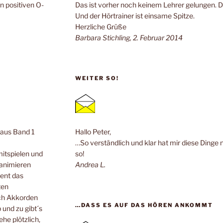
n positiven O-
Das ist vorher noch keinem Lehrer gelungen. 
Und der Hörtrainer ist einsame Spitze.
Herzliche Grüße
Barbara Stichling, 2. Februar 2014
WEITER SO!
n aus Band 1
Hallo Peter,
…So verständlich und klar hat mir diese Dinge 
mitspielen und
so!
 animieren
Andrea L.
ent das
ten
ach Akkorden
…DASS ES AUF DAS HÖREN ANKOMMT
 und zu gibt´s
he plötzlich,