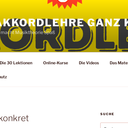
AKKORDLEHRE GANZ 
 macht Musiktheorie Spaß
Die 30 Lektionen
Online-Kurse
Die Videos
Das Mater
hutz
SUCHE
konkret
Suche