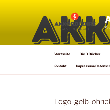
Zum
Inhalt
springen
So
Startseite
Die 3 Bücher
Kontakt
Impressum/Datensc
Logo-gelb-ohne